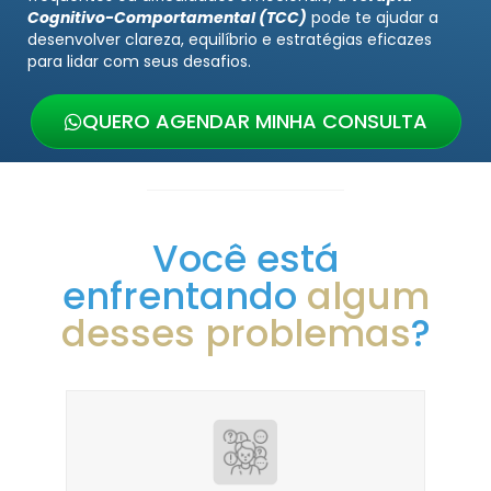
Cognitivo-Comportamental (TCC)
pode te ajudar a
desenvolver clareza, equilíbrio e estratégias eficazes
para lidar com seus desafios.
QUERO AGENDAR MINHA CONSULTA
Você está
enfrentando
algum
desses problemas
?